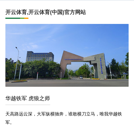
开云体育,开云体育(中国)官方网站
华越铁军 虎狼之师
天高路远云深，大军纵横驰奔，谁敢横刀立马，唯我华越铁
军。