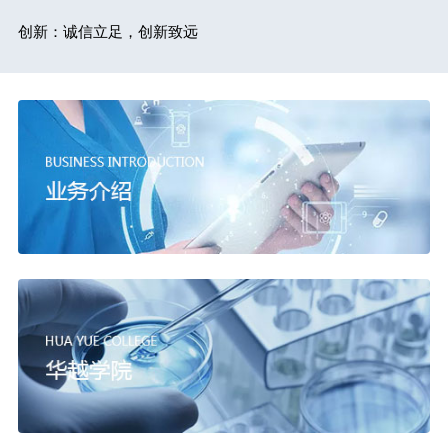
创新：诚信立足，创新致远