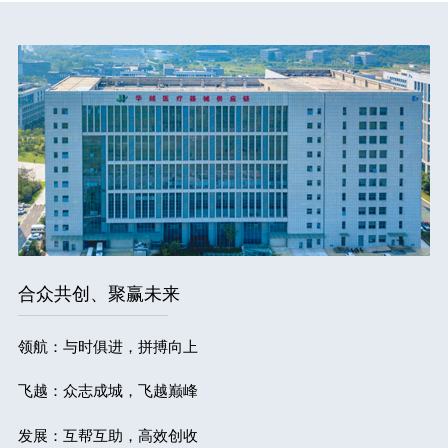
合众共创、聚赢未来
领航：与时俱进，拼搏向上
飞越：众志成城，飞越巅峰
发展：互帮互助，高效创收